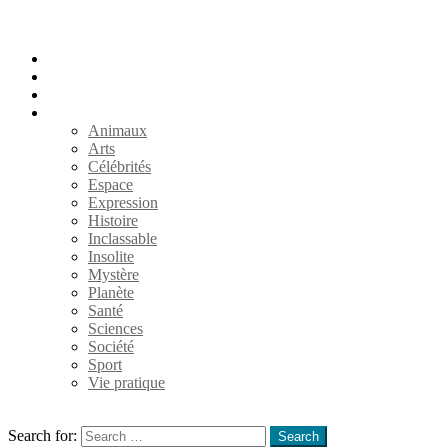
Accueil
Populaires
Au hasard
Catégories
Animaux
Arts
Célébrités
Espace
Expression
Histoire
Inclassable
Insolite
Mystère
Planète
Santé
Sciences
Société
Sport
Vie pratique
Search
Search for:
Search