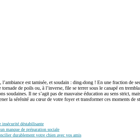
ble, l’ambiance est tamisée, et soudain : ding-dong ! En une fraction de 
ornade de poils ou, à l’inverse, file se terrer sous le canapé en trembla
ons soudaines. Il ne s’agit pas de mauvaise éducation au sens strict, ma
ner la sérénité au cœur de votre foyer et transformer ces moments de st
 insécurité déstabilisante
nt un manque de préparation sociale
ncilier durablement votre chien avec vos amis