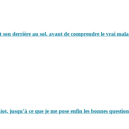
nt son derrière au sol, avant de comprendre le vrai mala
hiot, jusqu’à ce que je me pose enfin les bonnes questio