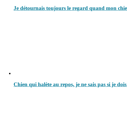
Je détournais toujours le regard quand mon chien f
Chien qui halète au repos, je ne sais pas si je doi