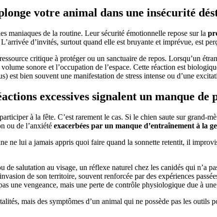
 plonge votre animal dans une insécurité dés
les maniaques de la routine. Leur sécurité émotionnelle repose sur la
pr
’arrivée d’invités, surtout quand elle est bruyante et imprévue, est pe
essource critique à protéger ou un sanctuaire de repos. Lorsqu’un étranger
 volume sonore et l’occupation de l’espace. Cette réaction est biologique
s) est bien souvent une manifestation de stress intense ou d’une excitati
réactions excessives signalent un manque de 
rticiper à la fête. C’est rarement le cas. Si le chien saute sur grand-mère
ion ou de l’anxiété
exacerbées par un manque d’entraînement à la gest
ne lui a jamais appris quoi faire quand la sonnette retentit, il improvise
de salutation au visage, un réflexe naturel chez les canidés qui n’a pas
nvasion de son territoire, souvent renforcée par des expériences passées
t pas une vengeance, mais une perte de contrôle physiologique due à une
talités, mais des symptômes d’un animal qui ne possède pas les outils po