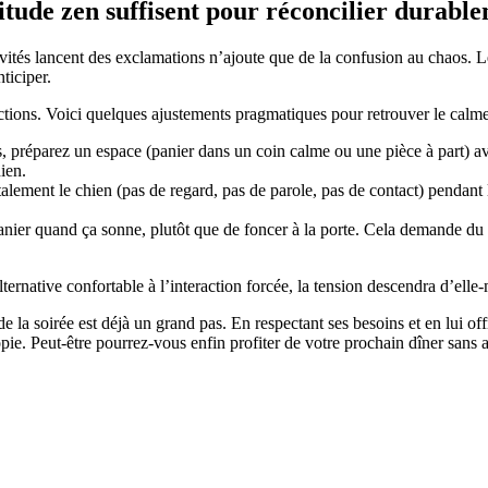
tude zen suffisent pour réconcilier durable
ités lancent des exclamations n’ajoute que de la confusion au chaos. 
nticiper.
ctions. Voici quelques ajustements pragmatiques pour retrouver le calme
, préparez un espace (panier dans un coin calme ou une pièce à part) ave
ien.
lement le chien (pas de regard, pas de parole, pas de contact) pendant l
anier quand ça sonne, plutôt que de foncer à la porte. Cela demande du 
alternative confortable à l’interaction forcée, la tension descendra d’el
de la soirée est déjà un grand pas. En respectant ses besoins et en lui o
ie. Peut-être pourrez-vous enfin profiter de votre prochain dîner sans avo