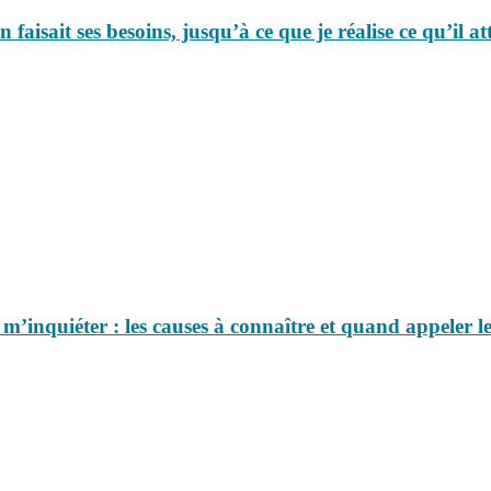
aisait ses besoins, jusqu’à ce que je réalise ce qu’il a
s m’inquiéter : les causes à connaître et quand appeler le