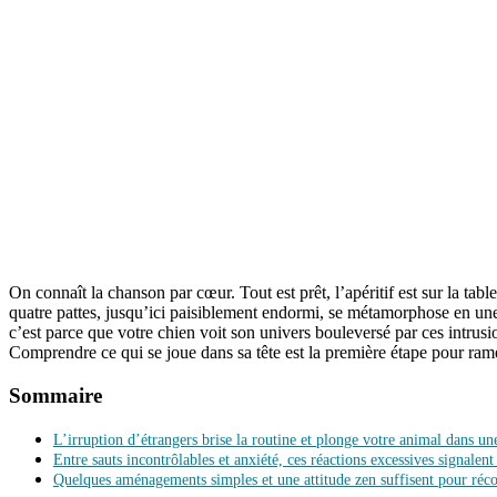
On connaît la chanson par cœur. Tout est prêt, l’apéritif est sur la ta
quatre pattes, jusqu’ici paisiblement endormi, se métamorphose en une t
c’est parce que votre chien voit son univers bouleversé par ces intrusi
Comprendre ce qui se joue dans sa tête est la première étape pour rame
Sommaire
L’irruption d’étrangers brise la routine et plonge votre animal dans une
Entre sauts incontrôlables et anxiété, ces réactions excessives signale
Quelques aménagements simples et une attitude zen suffisent pour réco