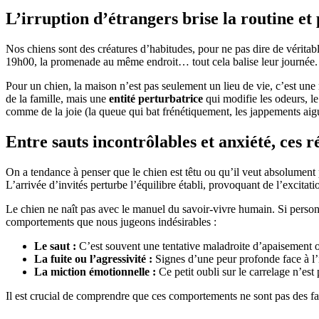
L’irruption d’étrangers brise la routine et
Nos chiens sont des créatures d’habitudes, pour ne pas dire de véritab
19h00, la promenade au même endroit… tout cela balise leur journée. L
Pour un chien, la maison n’est pas seulement un lieu de vie, c’est une r
de la famille, mais une
entité perturbatrice
qui modifie les odeurs, le
comme de la joie (la queue qui bat frénétiquement, les jappements aigu
Entre sauts incontrôlables et anxiété, ces 
On a tendance à penser que le chien est têtu ou qu’il veut absolument pa
L’arrivée d’invités perturbe l’équilibre établi, provoquant de l’excitat
Le chien ne naît pas avec le manuel du savoir-vivre humain. Si personne 
comportements que nous jugeons indésirables :
Le saut :
C’est souvent une tentative maladroite d’apaisement ou 
La fuite ou l’agressivité :
Signes d’une peur profonde face à l’i
La miction émotionnelle :
Ce petit oubli sur le carrelage n’es
Il est crucial de comprendre que ces comportements ne sont pas des fa