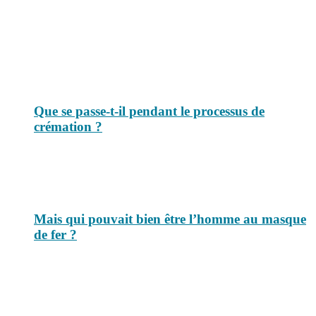
pouvez-vous poser. Vous y trouverez tous les jours des réponses.
Top 3 du mois
Que se passe-t-il pendant le processus de
crémation ?
Mais qui pouvait bien être l’homme au masque
de fer ?