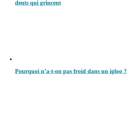
dents qui grincent
Pourquoi n’a-t-on pas froid dans un igloo ?
Le savais-tu est un site dédié aux anecdotes et questions que vous