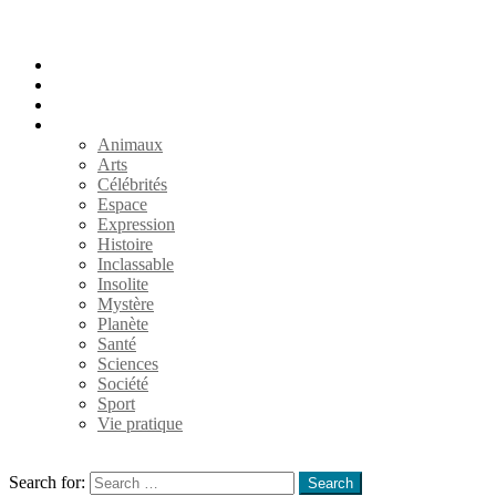
Accueil
Populaires
Au hasard
Catégories
Animaux
Arts
Célébrités
Espace
Expression
Histoire
Inclassable
Insolite
Mystère
Planète
Santé
Sciences
Société
Sport
Vie pratique
Search
Search for:
Search