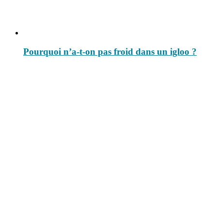
Pourquoi n’a-t-on pas froid dans un igloo ?
Le savais-tu est un site dédié aux anecdotes et questions que vous
pouvez-vous poser. Vous y trouverez tous les jours des réponses.
Top 3 du mois