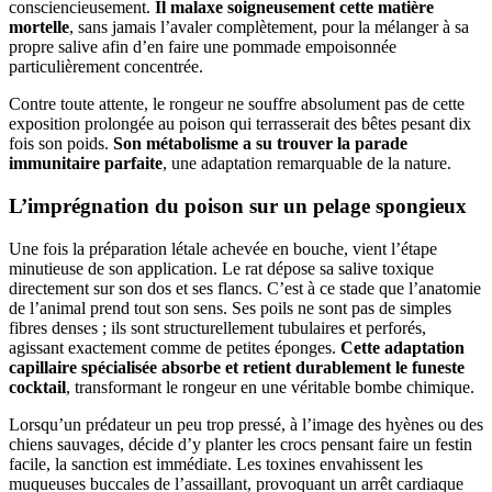
consciencieusement.
Il malaxe soigneusement cette matière
mortelle
, sans jamais l’avaler complètement, pour la mélanger à sa
propre salive afin d’en faire une pommade empoisonnée
particulièrement concentrée.
Contre toute attente, le rongeur ne souffre absolument pas de cette
exposition prolongée au poison qui terrasserait des bêtes pesant dix
fois son poids.
Son métabolisme a su trouver la parade
immunitaire parfaite
, une adaptation remarquable de la nature.
L’imprégnation du poison sur un pelage spongieux
Une fois la préparation létale achevée en bouche, vient l’étape
minutieuse de son application. Le rat dépose sa salive toxique
directement sur son dos et ses flancs. C’est à ce stade que l’anatomie
de l’animal prend tout son sens. Ses poils ne sont pas de simples
fibres denses ; ils sont structurellement tubulaires et perforés,
agissant exactement comme de petites éponges.
Cette adaptation
capillaire spécialisée absorbe et retient durablement le funeste
cocktail
, transformant le rongeur en une véritable bombe chimique.
Lorsqu’un prédateur un peu trop pressé, à l’image des hyènes ou des
chiens sauvages, décide d’y planter les crocs pensant faire un festin
facile, la sanction est immédiate. Les toxines envahissent les
muqueuses buccales de l’assaillant, provoquant un arrêt cardiaque