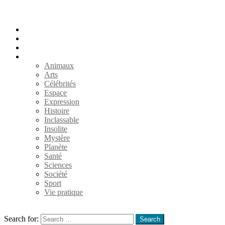
Accueil
Populaires
Au hasard
Catégories
Animaux
Arts
Célébrités
Espace
Expression
Histoire
Inclassable
Insolite
Mystère
Planète
Santé
Sciences
Société
Sport
Vie pratique
Search
Search for:
Search