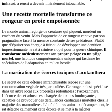
imhausi
, a réussi à devenir littéralement intouchable.
Une recette mortelle transforme ce
rongeur en proie empoisonnée
Le monde animal regorge de créatures qui piquent, mordent ou
crachent du venin. Mais l’approche de ce rongeur captive par son
pragmatisme face à la menace constante de ses prédateurs. Plutôt
que d’épuiser son énergie à fuir ou de développer une dentition
impressionnante, le rat à crinière a opté pour la guerre chimique.
Il
transforme méticuleusement son propre pelage en un piège
mortel
, une habitude comportementale unique qui fascinne les
spécialistes de l’adaptation en milieu hostile.
La mastication des écorces toxiques d’acokanthera
Le secret de cette défense infranchissable repose sur une
consommation végétale très particulière. Ce rongeur s’est spécialisé
dans un arbre local aux propriétés redoutables : l’acokanthera.
L’écorce de cet arbuste est chargée de toxines foudroyantes,
capables de provoquer des défaillances cardiaques mortelles chez la
majorité des mammifères. Là où d’autres animaux décamperaient, le
rat détache calmement cette écorce et se met à la mâcher