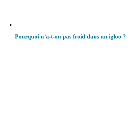
Pourquoi n’a-t-on pas froid dans un igloo ?
Le savais-tu est un site dédié aux anecdotes et questions que vous
pouvez-vous poser. Vous y trouverez tous les jours des réponses.
Top 3 du mois