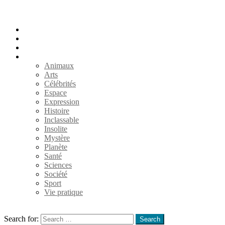
Accueil
Populaires
Au hasard
Catégories
Animaux
Arts
Célébrités
Espace
Expression
Histoire
Inclassable
Insolite
Mystère
Planète
Santé
Sciences
Société
Sport
Vie pratique
Search
Search for:
Search