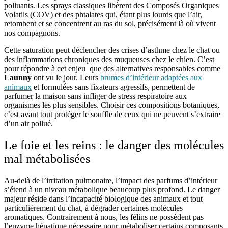
polluants. Les sprays classiques libèrent des Composés Organiques
Volatils (COV) et des phtalates qui, étant plus lourds que l’air,
retombent et se concentrent au ras du sol, précisément là où vivent
nos compagnons.
Cette saturation peut déclencher des crises d’asthme chez le chat ou
des inflammations chroniques des muqueuses chez le chien. C’est
pour répondre à cet enjeu que des alternatives responsables comme
Launny
ont vu le jour. Leurs
brumes d’intérieur adaptées aux
animaux
et formulées sans fixateurs agressifs, permettent de
parfumer la maison sans infliger de stress respiratoire aux
organismes les plus sensibles. Choisir ces compositions botaniques,
c’est avant tout protéger le souffle de ceux qui ne peuvent s’extraire
d’un air pollué.
Le foie et les reins : le danger des molécules
mal métabolisées
Au-delà de l’irritation pulmonaire, l’impact des parfums d’intérieur
s’étend à un niveau métabolique beaucoup plus profond. Le danger
majeur réside dans l’incapacité biologique des animaux et tout
particulièrement du chat, à dégrader certaines molécules
aromatiques. Contrairement à nous, les félins ne possèdent pas
l’enzyme hépatique nécessaire pour métaboliser certains composants