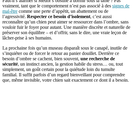
Faut-il s’alarmer si Médor s’obstine à dormir sous la table ? Pas
vraiment, tant que le comportement n’est pas associé à des
signes de
mal-être
comme une perte d’appétit, un abattement ou de
l’agressivité.
Respecter ce besoin d’isolement
, c’est aussi
reconnaître qu’un chien peut aimer se ressourcer dans l’ombre, sans
vouloir fuir le foyer pour autant. Une manière discrète et naturelle de
préserver son équilibre – et d’offrir, sans le dire, une vraie leçon de
lâcher-prise à ses humains.
La prochaine fois qu’un museau disparaît sous le canapé, inutile de
s’inquiéter ou de forcer le retour au panier douillet. Derrière ce
besoin d’ombre se cachent, bien souvent,
une recherche de
sécurité
, un instinct ancien, la gestion habile du stress… ou, tout
simplement, un goût certain pour la quiétude loin du tumulte
familial. Il suffit parfois d’un regard bienveillant pour comprendre
que, même invisible, votre chien sait exactement ce dont il a besoin.