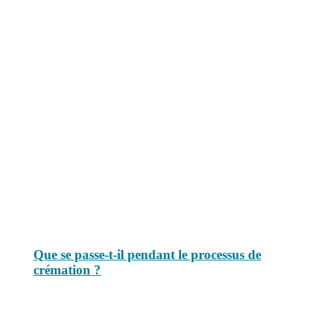
Le savais-tu est un site dédié aux anecdotes et questions que vous
pouvez-vous poser. Vous y trouverez tous les jours des réponses.
Top 3 du mois
Que se passe-t-il pendant le processus de
crémation ?