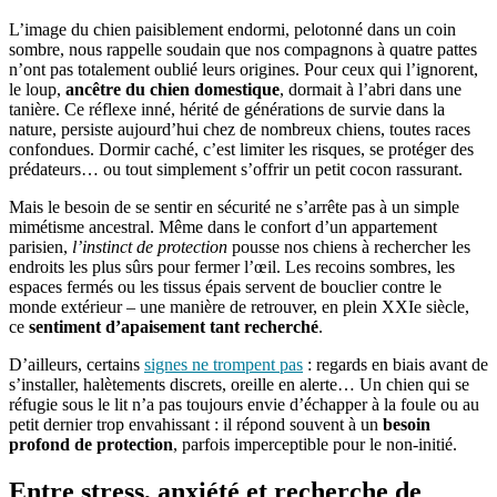
L’image du chien paisiblement endormi, pelotonné dans un coin
sombre, nous rappelle soudain que nos compagnons à quatre pattes
n’ont pas totalement oublié leurs origines. Pour ceux qui l’ignorent,
le loup,
ancêtre du chien domestique
, dormait à l’abri dans une
tanière. Ce réflexe inné, hérité de générations de survie dans la
nature, persiste aujourd’hui chez de nombreux chiens, toutes races
confondues. Dormir caché, c’est limiter les risques, se protéger des
prédateurs… ou tout simplement s’offrir un petit cocon rassurant.
Mais le besoin de se sentir en sécurité ne s’arrête pas à un simple
mimétisme ancestral. Même dans le confort d’un appartement
parisien,
l’instinct de protection
pousse nos chiens à rechercher les
endroits les plus sûrs pour fermer l’œil. Les recoins sombres, les
espaces fermés ou les tissus épais servent de bouclier contre le
monde extérieur – une manière de retrouver, en plein XXIe siècle,
ce
sentiment d’apaisement tant recherché
.
D’ailleurs, certains
signes ne trompent pas
: regards en biais avant de
s’installer, halètements discrets, oreille en alerte… Un chien qui se
réfugie sous le lit n’a pas toujours envie d’échapper à la foule ou au
petit dernier trop envahissant : il répond souvent à un
besoin
profond de protection
, parfois imperceptible pour le non-initié.
Entre stress, anxiété et recherche de