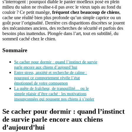
s’interrogent : pourquoi diable le panier moelleux posé en plein
milieu du salon ne rivalise-t-il pas avec le vieux tapis au fond du
couloir ? Ce petit manège,
fréquent chez beaucoup de chiens
,
cache une réalité bien plus profonde qu’un simple caprice ou un
goût pour l’originalité. Derrière ces disparitions discrètes se jouent
des mécanismes anciens, des recherches de sécurité et parfois des
besoins plus inattendus. Plongée dans l’art, tout en subtilité, du
sommeil caché chez le chien.
Sommaire
Se cacher pour dormir : quand l’instinct de survie
parle encore aux chiens d’aujourd’hui
Entre stress, anxiété et recherche de calme :
pourquoi ce comportement révèle l’état
émotionnel de votre compagnon
La quête de fraîcheur, de tranquillité… ou le
simple plaisir d’être caché : les motivations
insoupçonnées qui poussent nos chiens à s’isoler
Se cacher pour dormir : quand l’instinct
de survie parle encore aux chiens
d’aujourd’hui