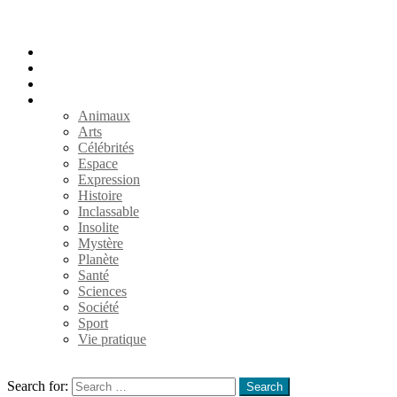
Accueil
Populaires
Au hasard
Catégories
Animaux
Arts
Célébrités
Espace
Expression
Histoire
Inclassable
Insolite
Mystère
Planète
Santé
Sciences
Société
Sport
Vie pratique
Search
Search for:
Search