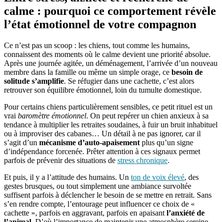
calme : pourquoi ce comportement révèle
l’état émotionnel de votre compagnon
Ce n’est pas un scoop : les chiens, tout comme les humains,
connaissent des moments où le calme devient une priorité absolue.
Après une journée agitée, un déménagement, l’arrivée d’un nouveau
membre dans la famille ou même un simple orage, ce
besoin de
solitude s’amplifie
. Se réfugier dans une cachette, c’est alors
retrouver son équilibre émotionnel, loin du tumulte domestique.
Pour certains chiens particulièrement sensibles, ce petit rituel est un
vrai
baromètre émotionnel
. On peut repérer un chien anxieux à sa
tendance à multiplier les retraites soudaines, à fuir un bruit inhabituel
ou à improviser des cabanes… Un détail à ne pas ignorer, car il
s’agit d’un
mécanisme d’auto-apaisement
plus qu’un signe
d’indépendance forcenée. Prêter attention à ces signaux permet
parfois de prévenir des situations de
stress chronique
.
Et puis, il y a l’attitude des humains. Un
ton de voix élevé
, des
gestes brusques, ou tout simplement une ambiance survoltée
suffisent parfois à déclencher le besoin de se mettre en retrait. Sans
s’en rendre compte, l’entourage peut influencer ce choix de «
cachette », parfois en aggravant, parfois en apaisant
l’anxiété de
l’animal
. D’où l’importance de maintenir une atmosphère sereine,