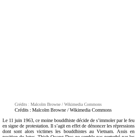
Crédits : Malcolm Browne / Wikimedia Commons
Crédits : Malcolm Browne / Wikimedia Commons
Le 11 juin 1963, ce moine bouddhiste décide de s’immoler par le feu
en signe de protestation. Il s’agit en effet de dénoncer les répressions
dont sont alors victimes les bouddhistes au Vietnam. Assis en
position du lotus, Thich Quang Duc ne semble pas perturbé par les