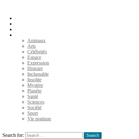
Accueil
Populaires
Au hasard
Catégories
Animaux
Arts
Célébrités
Espace
Expression
Histoire
Inclassable
Insolite
Mystère
Planète
Santé
Sciences
Société
Sport
Vie pratique
Search
Search for:
Search