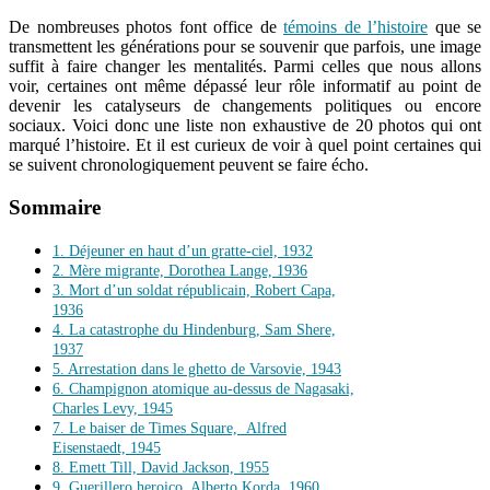
De nombreuses photos font office de
témoins de l’histoire
que se
transmettent les générations pour se souvenir que parfois, une image
suffit à faire changer les mentalités. Parmi celles que nous allons
voir, certaines ont même dépassé leur rôle informatif au point de
devenir les catalyseurs de changements politiques ou encore
sociaux. Voici donc une liste non exhaustive de 20 photos qui ont
marqué l’histoire. Et il est curieux de voir à quel point certaines qui
se suivent chronologiquement peuvent se faire écho.
Sommaire
1. Déjeuner en haut d’un gratte-ciel, 1932
2. Mère migrante, Dorothea Lange, 1936
3. Mort d’un soldat républicain, Robert Capa,
1936
4. La catastrophe du Hindenburg, Sam Shere,
1937
5. Arrestation dans le ghetto de Varsovie, 1943
6. Champignon atomique au-dessus de Nagasaki,
Charles Levy, 1945
7. Le baiser de Times Square, Alfred
Eisenstaedt, 1945
8. Emett Till, David Jackson, 1955
9. Guerillero heroico, Alberto Korda, 1960