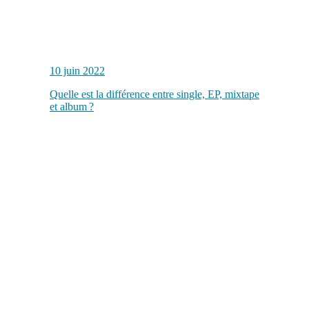
10 juin 2022
Quelle est la différence entre single, EP, mixtape
et album ?