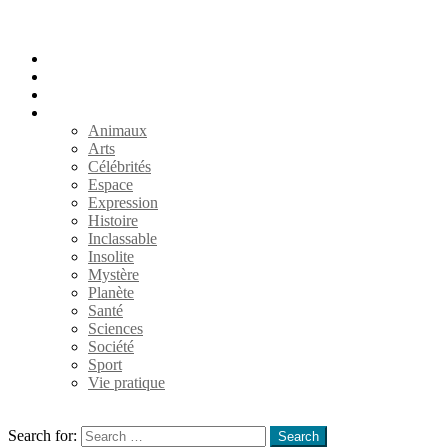
Accueil
Populaires
Au hasard
Catégories
Animaux
Arts
Célébrités
Espace
Expression
Histoire
Inclassable
Insolite
Mystère
Planète
Santé
Sciences
Société
Sport
Vie pratique
Search
Search for:
Search